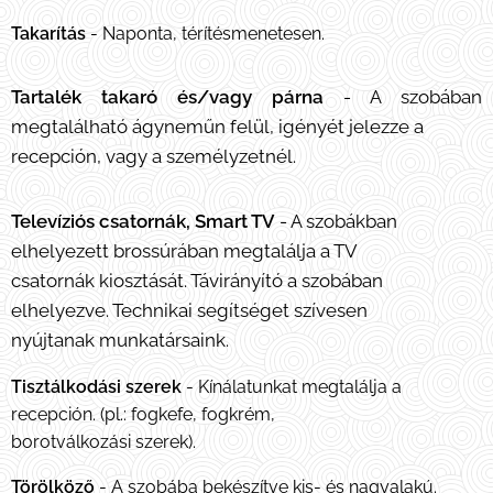
Takarítás
- Naponta, térítésmenetesen.
Tartalék takaró és/vagy párna
- A szobában
megtalálható ágyneműn felül, igényét jelezze a
recepción, vagy a személyzetnél.
Televíziós csatornák, Smart TV
- A szobákban
elhelyezett brossúrában megtalálja a TV
csatornák kiosztását. Távirányító a szobában
elhelyezve. Technikai segítséget szívesen
nyújtanak munkatársaink.
Tisztálkodási szerek
- Kínálatunkat megtalálja a
recepción. (pl.: fogkefe, fogkrém,
borotválkozási szerek).
Törölköző
- A szobába bekészítve kis- és nagyalakú.