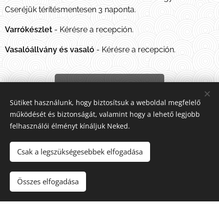
Cseréjük térítésmentesen 3 naponta.
Varrókészlet
- Kérésre a recepción.
Vasalóállvány és vasaló
- Kérésre a recepción.
Vissza a főoldalra
Sütiket használunk, hogy biztosítsuk a weboldal megfelelő
működését és biztonságát, valamint hogy a lehető legjobb
felhasználói élményt kínáljuk Neked.
Csak a legszükségesebbek elfogadása
© 2021 Czermann Holiday-Inn | Minden jog fenntartva.
Összes elfogadása
Az oldalt a
Webnode
működteti
Sütik
Készítsd el weboldaladat ingyen!