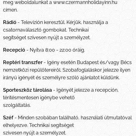
meg weboldalunkat a www.czermannholidayinn.hu
címen.
Rádió
- Televízión keresztül. Kérjük, használja a
csatornaválasztó gombokat. Technikai
segítséget szívesen nyújt a személyzet.
Recepció
- Nyitva 8:00 - 22:00 óráig.
Reptéri transzfer
- Igény esetén Budapest és/vagy Bécs
nemzetközi repülőtereiről. Szobafoglaláskor jelezze ilyen
irányú igényét és személyre szóló ajánlatot küldünk.
Sporteszköz tárolása
- Igényét jelezze a recepción,
térítésmentesen igénybe vehető
szolgáltatás.
Széf
- Minden szobában található, használati útmutatóval
elhelyezve. Technikai segítséget
szívesen nyújt a személyzet.