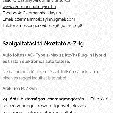
2840. Oroszlány Alkotmány út 10.-12.
www.czermannholidayinn.hu
Facebook: Czermannholidayinn
Email:
czermannholidayinn
@gmail.com
Telefon/messenger/viber: +36 30 211 9098
Szolgáltatási tájékoztató A-Z-ig
Autó töltés ( AC- Type 2-Max 22 Kw/h) Plug-In Hybrid
és tisztán elektromos autó töltése.
Ne bajlódjon a töltőkereséssel, töltsön nálunk , amíg
pihen és reggel indulhat is tovább!
Árak:
199 Ft /Kwh
24 órás biztonságos csomagmegőrzés
- Érkező és
távozó vendégek részére. Igényét jelezze a
recepción. Térítésmentes szolgáltatás.